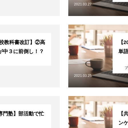
2021.03.27
学校教科書改訂】②高
【2
が中３に前倒し！？
単
ブ
2021.03.25
専門塾】部活動で忙
【
ン