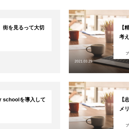
】街を見るって大切
【
考
ブ
2021.03.29
for schoolを導入して
【
メ
ブ