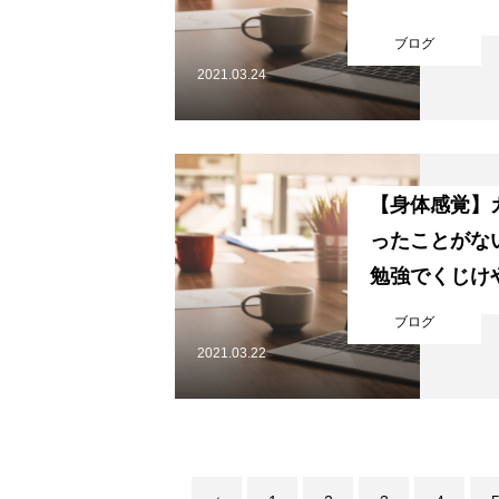
ブログ
ブログ
2021.03.24
ホーム
ごあいさつ
【身体感覚】
ったことがな
勉強でくじけ
ブログ
2021.03.22