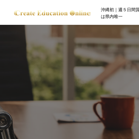
沖縄初｜週５日間
は県内唯一