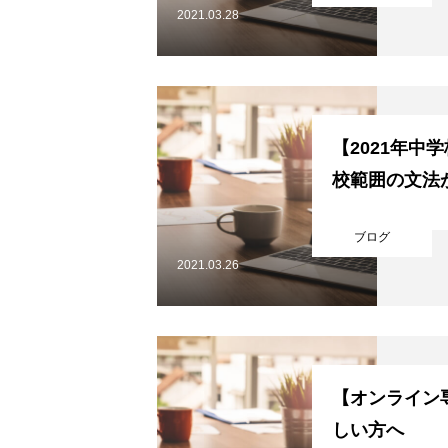
2021.03.28
ごあいさつ
オンライン授業について
【2021年中
校範囲の文法
学年別コース紹介
ブログ
2021.03.26
成果報告
【オンライン
各種SNS
しい方へ