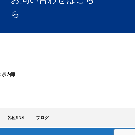
ら
は県内唯一
各種SNS
ブログ