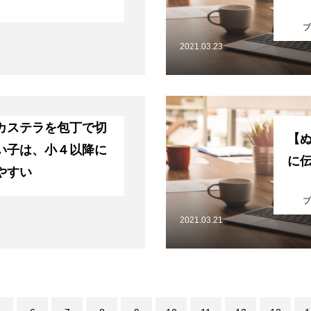
ブ
2021.03.23
オンライン授業について
学年別コース紹介
成果報告
各種S
カステラを包丁で切
【
い子は、小４以降に
に
やすい
ブ
2021.03.21