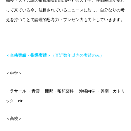
高校・大学入試の推薦募集の増加や社会人でも、評価基準が変わ
って来ている今、注目されているニュースに対し、自分なりの考
えを持つことで論理的思考力・プレゼン力も向上していきます。
＜合格実績・指導実績＞
（直近数年以内の実績のみ）
＜中学＞
・ラサール ・青雲 ・開邦・昭和薬科 ・沖縄尚学 ・興南・カトリ
ック etc.
＜高校＞