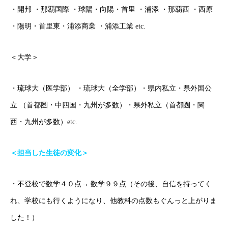
・開邦 ・那覇国際 ・球陽・向陽・首里 ・浦添 ・那覇西 ・西原
・陽明・首里東・浦添商業 ・浦添工業 etc.
ごあいさつ
＜大学＞
オンライン授業について
学年別コース紹介
・琉球大（医学部） ・琉球大（全学部）・県内私立・県外国公
立 （首都圏・中四国・九州が多数）・県外私立（首都圏・関
成果報告
西・九州が多数）etc.
各種SNS
＜担当した生徒の変化＞
ブログ
・不登校で数学４０点→ 数学９９点（その後、自信を持ってく
れ、学校にも行くようになり、他教科の点数もぐんっと上がりま
ホーム
ごあいさつ
オンライン授業について
学年別コース紹介
した！）