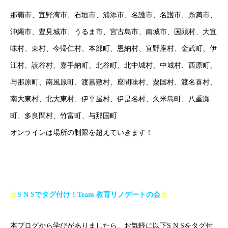
那覇市、宜野湾市、石垣市、浦添市、名護市、名護市、糸満市、
沖縄市、豊見城市、うるま市、宮古島市、南城市、国頭村、大宜
味村、東村、今帰仁村、本部町、恩納村、宜野座村、金武町、伊
江村、読谷村、嘉手納町、北谷町、北中城村、中城村、西原町、
与那原町、南風原町、渡嘉敷村、座間味村、粟国村、渡名喜村、
南大東村、北大東村、伊平屋村、伊是名村、久米島町、八重瀬
町、多良間村、竹富町、与那国町
オンラインは場所の制限を超えていきます！
☆
S N S
でタグ付け！
Team
教育リノデートの会
☆
本ブログから学びがありましたら、お気軽に以下S N Sをタグ付