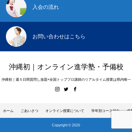
入会の流れ
お問い合わせはこちら
沖縄初｜オンライン進学塾・予備校
沖縄初｜週５日間質問し放題×全国トッププロ講師のリアルタイム授業は県内唯一
ホーム
ごあいさつ
オンライン授業について
学年別コース紹介
成
Copyright © 2020