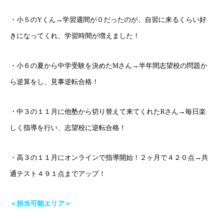
・小５のYくん→学習週間が０だったのが、自習に来るくらい好
きになってくれ、学習時間が増えました！
・小６の夏から中学受験を決めたMさん→半年間志望校の問題か
ら逆算をし、見事逆転合格！
・中３の１１月に他塾から切り替えて来てくれたRさん→毎日楽
しく指導を行い、志望校に逆転合格！
・高３の１１月にオンラインで指導開始！２ヶ月で４２０点→共
通テスト４９１点までアップ！
＜担当可能エリア＞