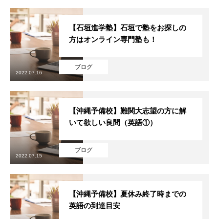
ごあいさつ
【石垣進学塾】石垣で塾をお探しの
方はオンライン専門塾も！
オンライン授業について
ブログ
学年別コース紹介
2022.07.16
成果報告
【沖縄予備校】難関大志望の方に解
各種SNS
いて欲しい良問（英語①）
ブログ
ブログ
2022.07.15
ホーム
ごあいさつ
オンライン授業について
学年別コース紹介
【沖縄予備校】夏休み終了時までの
英語の到達目安