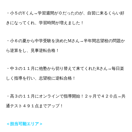
・小５のYくん→学習週間が０だったのが、自習に来るくらい好
きになってくれ、学習時間が増えました！
ごあいさつ
・小６の夏から中学受験を決めたMさん→半年間志望校の問題か
オンライン授業について
ら逆算をし、見事逆転合格！
学年別コース紹介
・中３の１１月に他塾から切り替えて来てくれたRさん→毎日楽
成果報告
しく指導を行い、志望校に逆転合格！
各種SNS
・高３の１１月にオンラインで指導開始！２ヶ月で４２０点→共
ブログ
通テスト４９１点までアップ！
＜担当可能エリア＞
ホーム
ごあいさつ
オンライン授業について
学年別コース紹介