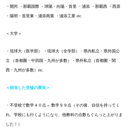
・開邦 ・那覇国際 ・球陽・向陽・首里 ・浦添 ・那覇西 ・西原
・陽明・首里東・浦添商業 ・浦添工業 etc.
＜大学＞
・琉球大（医学部） ・琉球大（全学部）・県内私立・県外国公
立 （首都圏・中四国・九州が多数）・県外私立（首都圏・関
西・九州が多数）etc.
＜担当した生徒の変化＞
・不登校で数学４０点→ 数学９９点（その後、自信を持ってく
れ、学校にも行くようになり、他教科の点数もぐんっと上がりま
した！）