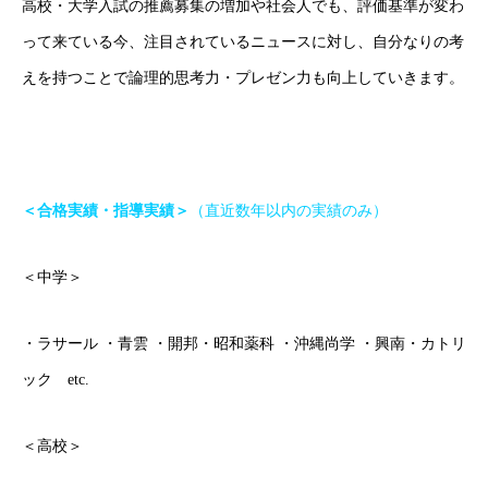
高校・大学入試の推薦募集の増加や社会人でも、評価基準が変わ
って来ている今、注目されているニュースに対し、自分なりの考
えを持つことで論理的思考力・プレゼン力も向上していきます。
＜合格実績・指導実績＞
（直近数年以内の実績のみ）
＜中学＞
・ラサール ・青雲 ・開邦・昭和薬科 ・沖縄尚学 ・興南・カトリ
ック etc.
＜高校＞