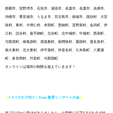
那覇市、宜野湾市、石垣市、浦添市、名護市、名護市、糸満市、
沖縄市、豊見城市、うるま市、宮古島市、南城市、国頭村、大宜
味村、東村、今帰仁村、本部町、恩納村、宜野座村、金武町、伊
江村、読谷村、嘉手納町、北谷町、北中城村、中城村、西原町、
与那原町、南風原町、渡嘉敷村、座間味村、粟国村、渡名喜村、
南大東村、北大東村、伊平屋村、伊是名村、久米島町、八重瀬
町、多良間村、竹富町、与那国町
オンラインは場所の制限を超えていきます！
☆
S N S
でタグ付け！
Team
教育リノデートの会
☆
本ブログから学びがありましたら、お気軽に以下S N Sをタグ付