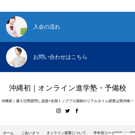
入会の流れ
お問い合わせはこちら
沖縄初｜オンライン進学塾・予備校
沖縄初｜週５日間質問し放題×全国トッププロ講師のリアルタイム授業は県内唯一
ホーム
ごあいさつ
オンライン授業について
学年別コース紹介
成