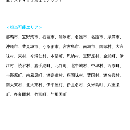
通テスト４９１点までアップ！
＜担当可能エリア＞
那覇市、宜野湾市、石垣市、浦添市、名護市、名護市、糸満市、
沖縄市、豊見城市、うるま市、宮古島市、南城市、国頭村、大宜
味村、東村、今帰仁村、本部町、恩納村、宜野座村、金武町、伊
江村、読谷村、嘉手納町、北谷町、北中城村、中城村、西原町、
与那原町、南風原町、渡嘉敷村、座間味村、粟国村、渡名喜村、
南大東村、北大東村、伊平屋村、伊是名村、久米島町、八重瀬
町、多良間村、竹富町、与那国町
オンラインは場所の制限を超えていきます！（沖縄で塾をお探し
の方はお気軽にご相談ください！）