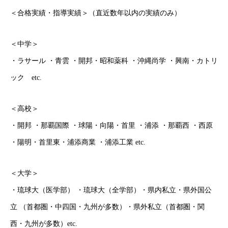
＜合格実績・指導実績＞（直近数年以内の実績のみ）
＜中学＞
・ラサール ・青雲 ・開邦・昭和薬科 ・沖縄尚学 ・興南・カトリ
ック etc.
ごあいさつ
オンライン授業について
＜高校＞
・開邦 ・那覇国際 ・球陽・向陽・首里 ・浦添 ・那覇西 ・西原
学年別コース紹介
・陽明・首里東・浦添商業 ・浦添工業 etc.
成果報告
＜大学＞
各種SNS
・琉球大（医学部） ・琉球大（全学部）・県内私立・県外国公
ブログ
立 （首都圏・中四国・九州が多数）・県外私立（首都圏・関
西・九州が多数）etc.