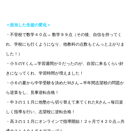
ホーム
ごあいさつ
オンライン授業について
学年別コース紹介
＜担当した生徒の変化＞
・不登校で数学４０点→ 数学９９点（その後、自信を持ってく
れ、学校にも行くようになり、他教科の点数もぐんっと上がりま
した！）
・小５のYくん→学習週間が０だったのが、自習に来るくらい好
きになってくれ、学習時間が増えました！
・小６の夏から中学受験を決めたMさん→半年間志望校の問題か
ら逆算をし、見事逆転合格！
・中３の１１月に他塾から切り替えて来てくれたRさん→毎日楽
しく指導を行い、志望校に逆転合格！
・高３の１１月にオンラインで指導開始！２ヶ月で４２０点→共