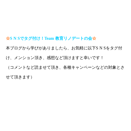
#沖縄塾 で検索！
#沖縄家庭教師 で検索！
#那覇家庭教師 で検索！
☆
S N S
でタグ付け！
Team
教育リノデートの会
☆
本ブログから学びがありましたら、お気軽に以下S N Sをタグ付
け、メンション頂き、感想など頂けますと幸いです！
（コメントなど読ませて頂き、各種キャンペーンなどの対象とさ
せて頂きます）
H P：
https://www.create-education-online.com/
Instagram：
【公式】伊藤公太《CEO沖縄初オンライン専門塾》
Twitter：
伊藤公太（ID @max155km）