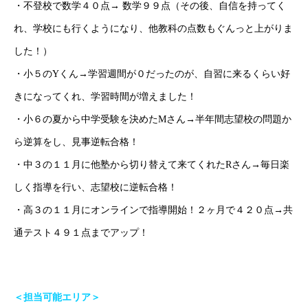
・不登校で数学４０点→ 数学９９点（その後、自信を持ってく
れ、学校にも行くようになり、他教科の点数もぐんっと上がりま
した！）
・小５のYくん→学習週間が０だったのが、自習に来るくらい好
きになってくれ、学習時間が増えました！
・小６の夏から中学受験を決めたMさん→半年間志望校の問題か
ら逆算をし、見事逆転合格！
・中３の１１月に他塾から切り替えて来てくれたRさん→毎日楽
しく指導を行い、志望校に逆転合格！
・高３の１１月にオンラインで指導開始！２ヶ月で４２０点→共
通テスト４９１点までアップ！
＜担当可能エリア＞