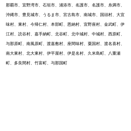
那覇市、宜野湾市、石垣市、浦添市、名護市、名護市、糸満市、
沖縄市、豊見城市、うるま市、宮古島市、南城市、国頭村、大宜
味村、東村、今帰仁村、本部町、恩納村、宜野座村、金武町、伊
江村、読谷村、嘉手納町、北谷町、北中城村、中城村、西原町、
与那原町、南風原町、渡嘉敷村、座間味村、粟国村、渡名喜村、
南大東村、北大東村、伊平屋村、伊是名村、久米島町、八重瀬
町、多良間村、竹富町、与那国町
オンラインは場所の制限を超えていきます！（沖縄で塾をお探し
の方はお気軽にご相談ください！）
#沖縄塾 で検索！
#沖縄家庭教師 で検索！
#那覇家庭教師 で検索！