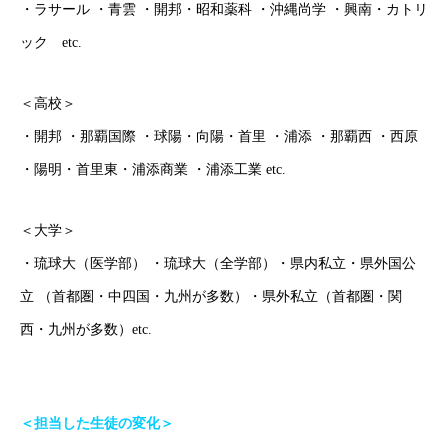
・ラサール ・青雲 ・開邦・昭和薬科 ・沖縄尚学 ・興南・カトリ
学年別コース紹介
ック etc.
成果報告
＜高校＞
・開邦 ・那覇国際 ・球陽・向陽・首里 ・浦添 ・那覇西 ・西原
各種SNS
・陽明・首里東・浦添商業 ・浦添工業 etc.
ブログ
＜大学＞
・琉球大（医学部） ・琉球大（全学部）・県内私立・県外国公
ホーム
ごあいさつ
オンライン授業について
学年別コース紹介
立 （首都圏・中四国・九州が多数）・県外私立（首都圏・関
西・九州が多数）etc.
＜担当した生徒の変化＞