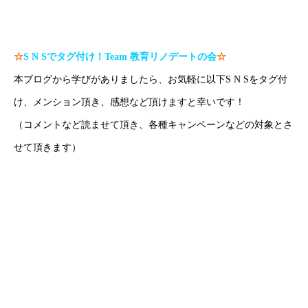
☆
S N S
でタグ付け！
Team
教育リノデートの会
☆
本ブログから学びがありましたら、お気軽に以下S N Sをタグ付
け、メンション頂き、感想など頂けますと幸いです！
（コメントなど読ませて頂き、各種キャンペーンなどの対象とさ
せて頂きます）
H P：
https://www.create-education-online.com/
Instagram：
【公式】伊藤公太《CEO沖縄初オンライン専門塾》
Twitter：
伊藤公太（ID @max155km）