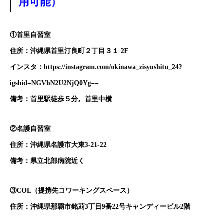
用可能）
①首里自習室
住所：沖縄県首里汀良町２丁目３１ 2F
インスタ：
https://instagram.com/okinawa_zisyushitu_24?
igshid=NGVhN2U2NjQ0Yg==
備考：首里駅徒歩５分。首里中横
②名護自習室
住所：沖縄県名護市大東3-21-22
備考：県立北部病院近く
③COL（提携先コワーキングスペース）
ごあいさつ
住所：沖縄県那覇市銘苅3丁目9番22号キャンディービル2階
オンライン授業について