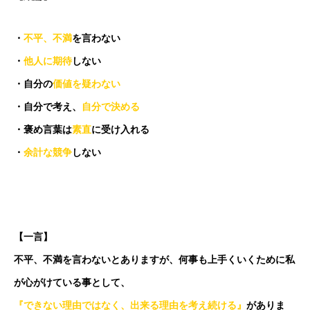
・
不平、不満
を言わない
・
他人に期待
しない
・自分の
価値を疑わない
・自分で考え、
自分で決める
・褒め言葉は
素直
に受け入れる
・
余計な競争
しない
【一言】
不平、不満を言わないとありますが、何事も上手くいくために私
が心がけている事として、
『できない理由ではなく、出来る理由を考え続ける』
がありま