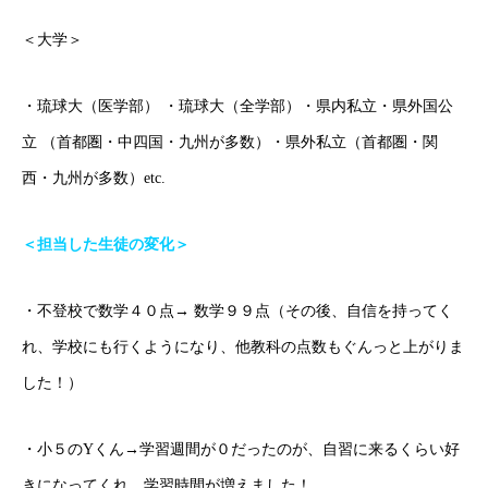
＜大学＞
・琉球大（医学部） ・琉球大（全学部）・県内私立・県外国公
立 （首都圏・中四国・九州が多数）・県外私立（首都圏・関
西・九州が多数）etc.
＜担当した生徒の変化＞
・不登校で数学４０点→ 数学９９点（その後、自信を持ってく
れ、学校にも行くようになり、他教科の点数もぐんっと上がりま
ごあいさつ
した！）
オンライン授業について
・小５のYくん→学習週間が０だったのが、自習に来るくらい好
学年別コース紹介
きになってくれ、学習時間が増えました！