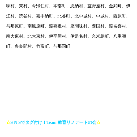
味村、東村、今帰仁村、本部町、恩納村、宜野座村、金武町、伊
江村、読谷村、嘉手納町、北谷町、北中城村、中城村、西原町、
与那原町、南風原町、渡嘉敷村、座間味村、粟国村、渡名喜村、
南大東村、北大東村、伊平屋村、伊是名村、久米島町、八重瀬
町、多良間村、竹富町、与那国町
オンラインは場所の制限を超えていきます！（沖縄で塾をお探し
の方はお気軽にご相談ください！）
#沖縄塾 で検索を！
☆
S N S
でタグ付け！
Team
教育リノデートの会
☆