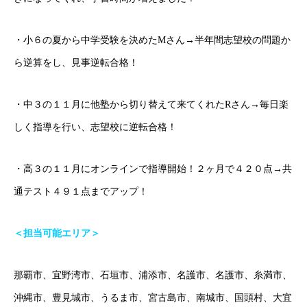
成果報告
・小６の夏から中学受験を決めたMさん→半年間志望校の問題か
各種SNS
ら逆算をし、見事逆転合格！
ブログ
・中３の１１月に他塾から切り替えて来てくれたRさん→毎日楽
しく指導を行い、志望校に逆転合格！
ホーム
ごあいさつ
オンライン授業について
学年別コース紹介
・高３の１１月にオンラインで指導開始！２ヶ月で４２０点→共
通テスト４９１点までアップ！
＜担当可能エリア＞
那覇市、宜野湾市、石垣市、浦添市、名護市、名護市、糸満市、
沖縄市、豊見城市、うるま市、宮古島市、南城市、国頭村、大宜