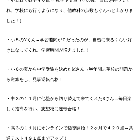
・不登校で数学４０点→ 数学９９点（その後、自信を持ってく
オンライン授業について
れ、学校にも行くようになり、他教科の点数もぐんっと上がりま
学年別コース紹介
した！）
成果報告
・小５のYくん→学習週間が０だったのが、自習に来るくらい好
各種SNS
きになってくれ、学習時間が増えました！
ブログ
・小６の夏から中学受験を決めたMさん→半年間志望校の問題か
ら逆算をし、見事逆転合格！
ホーム
ごあいさつ
オンライン授業について
学年別コース紹介
・中３の１１月に他塾から切り替えて来てくれたRさん→毎日楽
しく指導を行い、志望校に逆転合格！
・高３の１１月にオンラインで指導開始！２ヶ月で４２０点→共
通テスト４９１点までアップ！