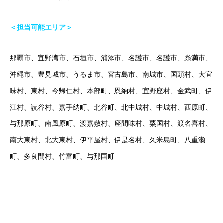
＜担当可能エリア＞
那覇市、宜野湾市、石垣市、浦添市、名護市、名護市、糸満市、
沖縄市、豊見城市、うるま市、宮古島市、南城市、国頭村、大宜
味村、東村、今帰仁村、本部町、恩納村、宜野座村、金武町、伊
江村、読谷村、嘉手納町、北谷町、北中城村、中城村、西原町、
与那原町、南風原町、渡嘉敷村、座間味村、粟国村、渡名喜村、
南大東村、北大東村、伊平屋村、伊是名村、久米島町、八重瀬
町、多良間村、竹富町、与那国町
オンラインは場所の制限を超えていきます！（沖縄で塾をお探し
の方はお気軽にご相談ください！）
#沖縄塾 で検索を！