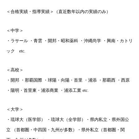
＜合格実績・指導実績＞（直近数年以内の実績のみ）
＜中学＞
・ラサール ・青雲 ・開邦・昭和薬科 ・沖縄尚学 ・興南・カトリ
ック etc.
＜高校＞
・開邦 ・那覇国際 ・球陽・向陽・首里 ・浦添 ・那覇西 ・西原
・陽明・首里東・浦添商業 ・浦添工業 etc.
＜大学＞
・琉球大（医学部） ・琉球大（全学部）・県内私立・県外国公
立 （首都圏・中四国・九州が多数）・県外私立（首都圏・関