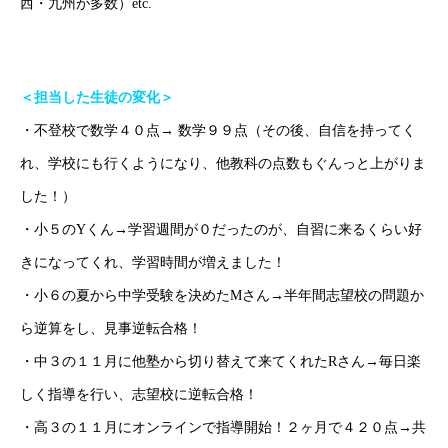
西・九州が多数）etc.
＜担当した生徒の変化＞
・不登校で数学４０点→ 数学９９点（その後、自信を持ってく
れ、学校にも行くようになり、他教科の点数もぐんっと上がりま
ごあいさつ
した！）
・小５のYくん→学習週間が０だったのが、自習に来るくらい好
オンライン授業について
きになってくれ、学習時間が増えました！
学年別コース紹介
・小６の夏から中学受験を決めたMさん→半年間志望校の問題か
ら逆算をし、見事逆転合格！
成果報告
・中３の１１月に他塾から切り替えて来てくれたRさん→毎日楽
各種SNS
しく指導を行い、志望校に逆転合格！
・高３の１１月にオンラインで指導開始！２ヶ月で４２０点→共
ブログ