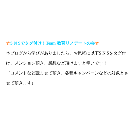
#沖縄塾 で検索！
#沖縄家庭教師 で検索！
#那覇家庭教師 で検索！
☆
S N S
でタグ付け！
Team
教育リノデートの会
☆
本ブログから学びがありましたら、お気軽に以下S N Sをタグ付
け、メンション頂き、感想など頂けますと幸いです！
（コメントなど読ませて頂き、各種キャンペーンなどの対象とさ
せて頂きます）
H P：
https://www.create-education-online.com/
Instagram：
【公式】伊藤公太《CEO沖縄初オンライン専門塾》