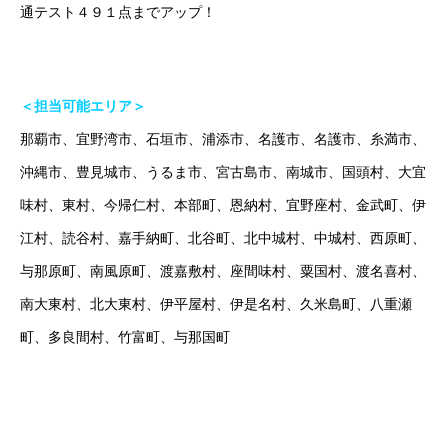
通テスト４９１点までアップ！
ホーム
ごあいさつ
オンライン授業について
学年別コース紹介
＜担当可能エリア＞
那覇市、宜野湾市、石垣市、浦添市、名護市、名護市、糸満市、
沖縄市、豊見城市、うるま市、宮古島市、南城市、国頭村、大宜
味村、東村、今帰仁村、本部町、恩納村、宜野座村、金武町、伊
江村、読谷村、嘉手納町、北谷町、北中城村、中城村、西原町、
与那原町、南風原町、渡嘉敷村、座間味村、粟国村、渡名喜村、
南大東村、北大東村、伊平屋村、伊是名村、久米島町、八重瀬
町、多良間村、竹富町、与那国町
オンラインは場所の制限を超えていきます！（沖縄で塾をお探し
の方はお気軽にご相談ください！）