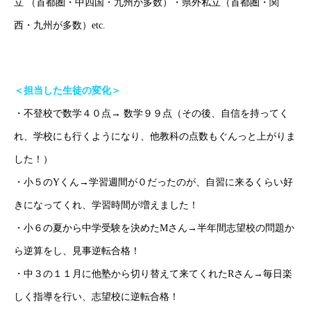
立 （首都圏・中四国・九州が多数）・県外私立（首都圏・関
西・九州が多数）etc.
＜担当した生徒の変化＞
・不登校で数学４０点→ 数学９９点（その後、自信を持ってく
れ、学校にも行くようになり、他教科の点数もぐんっと上がりま
ごあいさつ
した！）
オンライン授業について
・小５のYくん→学習週間が０だったのが、自習に来るくらい好
きになってくれ、学習時間が増えました！
学年別コース紹介
・小６の夏から中学受験を決めたMさん→半年間志望校の問題か
成果報告
ら逆算をし、見事逆転合格！
・中３の１１月に他塾から切り替えて来てくれたRさん→毎日楽
各種SNS
しく指導を行い、志望校に逆転合格！
ブログ