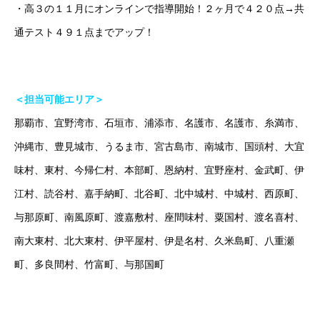
・高３の１１月にオンラインで指導開始！２ヶ月で４２０点→共
通テスト４９１点までアップ！
ホーム
ごあいさつ
オンライン授業について
学年別コース紹介
＜担当可能エリア＞
那覇市、宜野湾市、石垣市、浦添市、名護市、名護市、糸満市、
沖縄市、豊見城市、うるま市、宮古島市、南城市、国頭村、大宜
味村、東村、今帰仁村、本部町、恩納村、宜野座村、金武町、伊
江村、読谷村、嘉手納町、北谷町、北中城村、中城村、西原町、
与那原町、南風原町、渡嘉敷村、座間味村、粟国村、渡名喜村、
南大東村、北大東村、伊平屋村、伊是名村、久米島町、八重瀬
町、多良間村、竹富町、与那国町
オンラインは場所の制限を超えていきます！（沖縄で塾をお探し