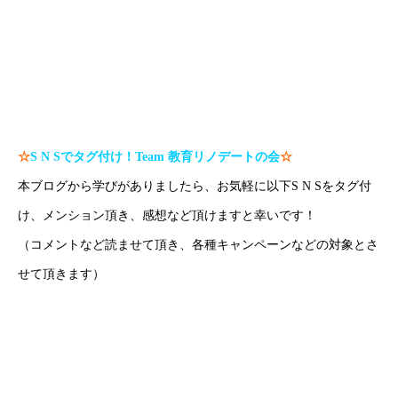
の方はお気軽にご相談ください！）
#沖縄塾 で検索！
#沖縄家庭教師 で検索！
#那覇家庭教師 で検索！
☆
S N S
でタグ付け！
Team
教育リノデートの会
☆
本ブログから学びがありましたら、お気軽に以下S N Sをタグ付
け、メンション頂き、感想など頂けますと幸いです！
（コメントなど読ませて頂き、各種キャンペーンなどの対象とさ
せて頂きます）
H P：
https://www.create-education-online.com/
Instagram：
【公式】伊藤公太《CEO沖縄初オンライン専門塾》