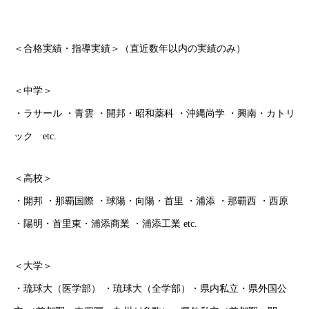
＜合格実績・指導実績＞（直近数年以内の実績のみ）
＜中学＞
・ラサール ・青雲 ・開邦・昭和薬科 ・沖縄尚学 ・興南・カトリ
ック etc.
＜高校＞
・開邦 ・那覇国際 ・球陽・向陽・首里 ・浦添 ・那覇西 ・西原
・陽明・首里東・浦添商業 ・浦添工業 etc.
＜大学＞
・琉球大（医学部） ・琉球大（全学部）・県内私立・県外国公