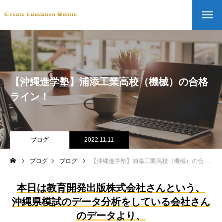
【沖縄進学塾】浦添工業高校（機械）の合格
ライン！
ブログ
2022.11.11
ブログ
ブログ
【沖縄進学塾】浦添工業高校（機械）の合格ライン！
本日は教育開発出版株式会社さんという、
沖縄県模試のデータ分析をしている会社さん
のデータより、