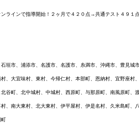
オンラインで指導開始！２ヶ月で４２０点→共通テスト４９１
＞
、石垣市、浦添市、名護市、名護市、糸満市、沖縄市、豊見城
頭村、大宜味村、東村、今帰仁村、本部町、恩納村、宜野座村
、北谷町、北中城村、中城村、西原町、与那原町、南風原町、
喜村、南大東村、北大東村、伊平屋村、伊是名村、久米島町、
国町