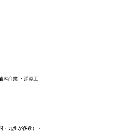
浦添商業 ・浦添工
NS
ブログ
国・九州が多数）・