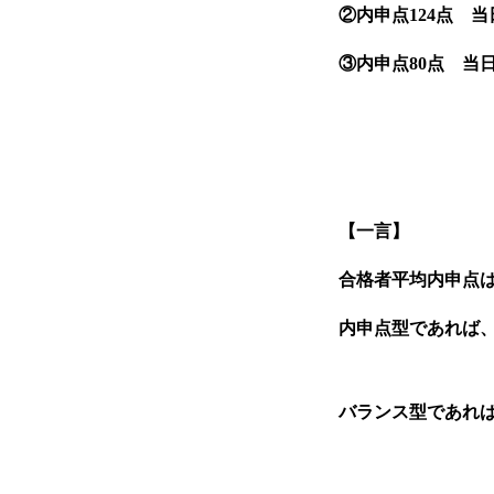
②内申点
124
点 
③内申点
80
点 当
【一言】
合格者平均内申点
内申点型であれば
バランス型であれ