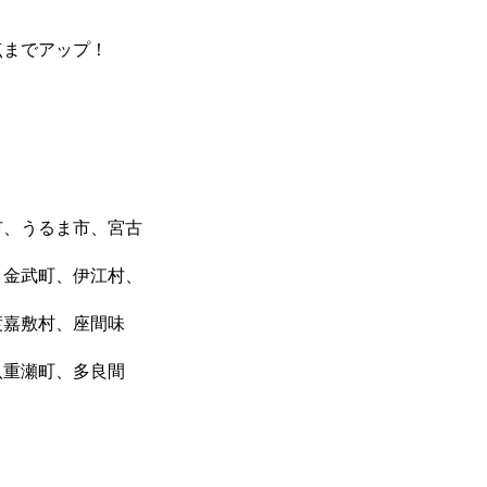
点までアップ！
市、うるま市、宮古
、金武町、伊江村、
渡嘉敷村、座間味
八重瀬町、多良間