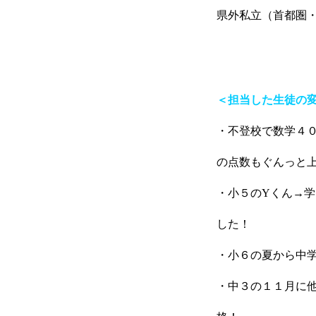
県外私立（首都圏・関
＜担当した生徒の
・不登校で数学４
の点数もぐんっと
・小５のYくん→
した！
・小６の夏から中
・中３の１１月に