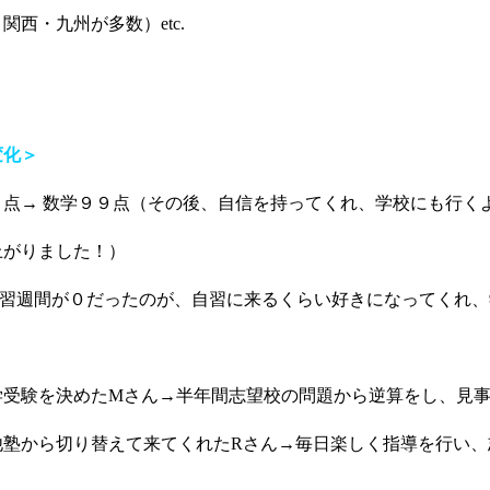
西・九州が多数）etc.
変化＞
０点→ 数学９９点（その後、自信を持ってくれ、学校にも行く
上がりました！）
学習週間が０だったのが、自習に来るくらい好きになってくれ、
学受験を決めたMさん→半年間志望校の問題から逆算をし、見
他塾から切り替えて来てくれたRさん→毎日楽しく指導を行い、