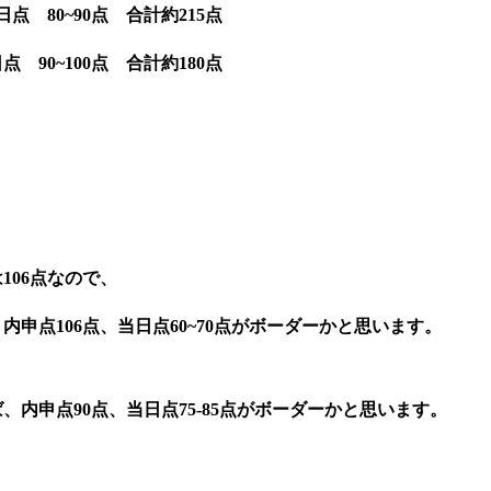
当日点
80~90
点 合計約
215
点
日点
90~100
点 合計約
180
点
は
106
点なので、
、内申点
106
点、当日点
60~70
点がボーダーかと思います。
ば、内申点
90
点、当日点
75-85
点がボーダーかと思います。