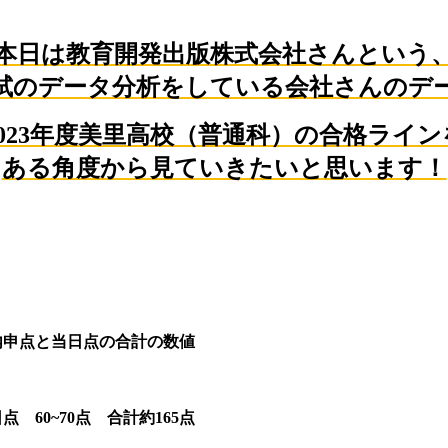
本日は教育開発出版株式会社さんという
試のデータ分析をしている会社さんのデ
2023年度美里高校（普通科）の合格ライン
ある角度から見ていきたいと思います！
内申点と当日点の合計の数値
日点
60~70
点 合計約
165
点