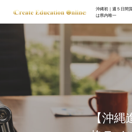
沖縄初｜週５日間
は県内唯一
【沖縄