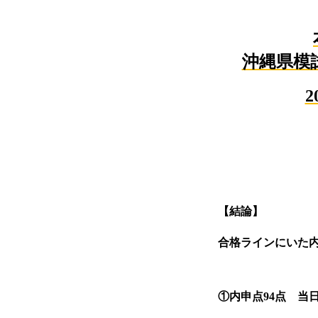
沖縄県模
【結論】
合格ラインにいた
①内申点
94
点 当