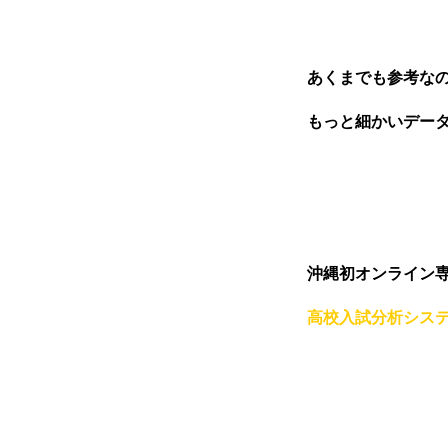
あくまでも参考な
もっと細かいデー
ごあいさつ
沖縄初オンライン
オンライン授業について
高校入試分析シス
学年別コース紹介