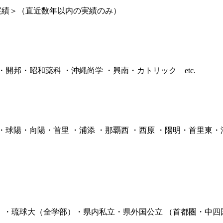
実績＞（直近数年以内の実績のみ）
・開邦・昭和薬科 ・沖縄尚学 ・興南・カトリック etc.
 ・球陽・向陽・首里 ・浦添 ・那覇西 ・西原 ・陽明・首里東・
オンライン授業について
学年別コース紹介
成果報告
各種S
 ・琉球大（全学部）・県内私立・県外国公立 （首都圏・中四