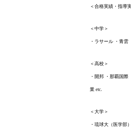
＜合格実績・指導
成果報告
＜中学＞
・ラサール ・青雲 
各種SNS
＜高校＞
ブログ
・開邦 ・那覇国際
業 etc.
ホーム
ごあいさつ
＜大学＞
・琉球大（医学部）