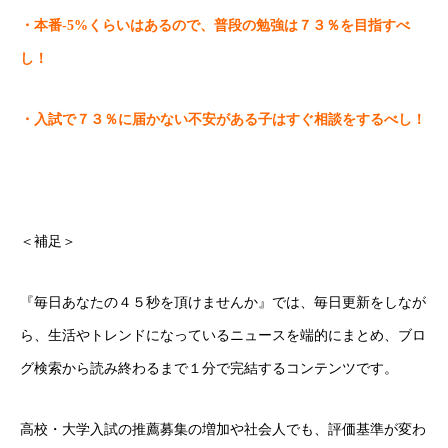
・本番-5%くらいはあるので、普段の勉強は７３％を目指すべ
し！
・入試で７３％に届かない不安がある子はすぐ相談をするべし！
＜補足＞
『毎日あなたの４５秒を頂けませんか』では、毎日更新をしなが
ごあいさつ
ら、生活やトレンドになっているニュースを端的にまとめ、ブロ
オンライン授業について
グ検索から読み終わるまで１分で完結するコンテンツです。
学年別コース紹介
高校・大学入試の推薦募集の増加や社会人でも、評価基準が変わ