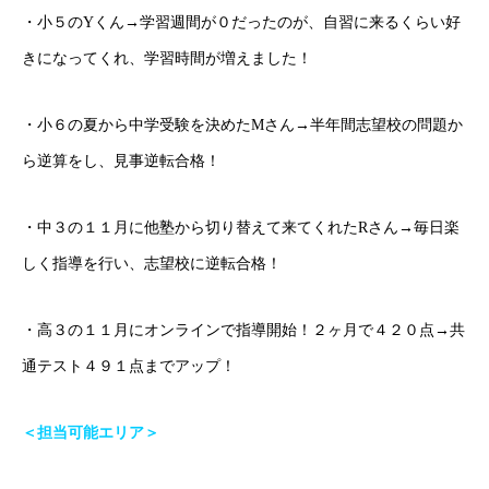
・小５のYくん→学習週間が０だったのが、自習に来るくらい好
きになってくれ、学習時間が増えました！
・小６の夏から中学受験を決めたMさん→半年間志望校の問題か
ら逆算をし、見事逆転合格！
・中３の１１月に他塾から切り替えて来てくれたRさん→毎日楽
しく指導を行い、志望校に逆転合格！
・高３の１１月にオンラインで指導開始！２ヶ月で４２０点→共
通テスト４９１点までアップ！
＜担当可能エリア＞