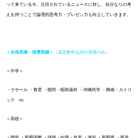
って来ている今、注目されているニュースに対し、自分なりの考
成果報告
えを持つことで論理的思考力・プレゼン力も向上していきます。
各種SNS
ブログ
＜合格実績・指導実績＞
（直近数年以内の実績のみ）
ホーム
ごあいさつ
オンライン授業について
学年別コース紹介
＜中学＞
・ラサール ・青雲 ・開邦・昭和薬科 ・沖縄尚学 ・興南・カトリ
ック etc.
＜高校＞
・開邦 ・那覇国際 ・球陽・向陽・首里 ・浦添 ・那覇西 ・西原