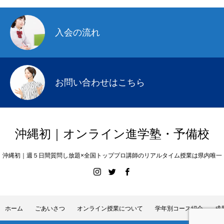
入会の流れ
お問い合わせはこちら
沖縄初｜オンライン進学塾・予備校
沖縄初｜週５日間質問し放題×全国トッププロ講師のリアルタイム授業は県内唯一
ホーム
ごあいさつ
オンライン授業について
学年別コース紹介
成