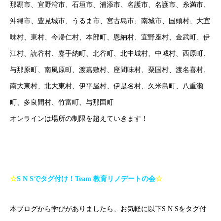
那覇市、宜野湾市、石垣市、浦添市、名護市、名護市、糸満市、
沖縄市、豊見城市、うるま市、宮古島市、南城市、国頭村、大宜
味村、東村、今帰仁村、本部町、恩納村、宜野座村、金武町、伊
江村、読谷村、嘉手納町、北谷町、北中城村、中城村、西原町、
与那原町、南風原町、渡嘉敷村、座間味村、粟国村、渡名喜村、
南大東村、北大東村、伊平屋村、伊是名村、久米島町、八重瀬
町、多良間村、竹富町、与那国町
オンラインは場所の制限を超えていきます！
☆
S N S
でタグ付け！
Team
教育リノデートの会
☆
本ブログから学びがありましたら、お気軽に以下S N Sをタグ付