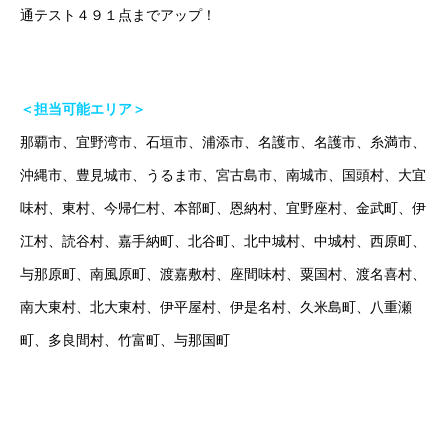
通テスト４９１点までアップ！
＜担当可能エリア＞
那覇市、宜野湾市、石垣市、浦添市、名護市、名護市、糸満市、
沖縄市、豊見城市、うるま市、宮古島市、南城市、国頭村、大宜
味村、東村、今帰仁村、本部町、恩納村、宜野座村、金武町、伊
江村、読谷村、嘉手納町、北谷町、北中城村、中城村、西原町、
与那原町、南風原町、渡嘉敷村、座間味村、粟国村、渡名喜村、
南大東村、北大東村、伊平屋村、伊是名村、久米島町、八重瀬
町、多良間村、竹富町、与那国町
オンラインは場所の制限を超えていきます！（沖縄で塾をお探し
の方はお気軽にご相談ください！）