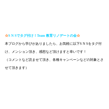
#沖縄塾 で検索！
#沖縄家庭教師 で検索！
#那覇家庭教師 で検索！
☆
S N S
でタグ付け！
Team
教育リノデートの会
☆
本ブログから学びがありましたら、お気軽に以下S N Sをタグ付
け、メンション頂き、感想など頂けますと幸いです！
（コメントなど読ませて頂き、各種キャンペーンなどの対象とさ
せて頂きます）
H P：
https://www.create-education-online.com/
Instagram：
【公式】伊藤公太《CEO沖縄初オンライン専門塾》