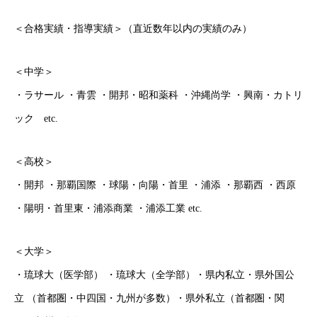
＜合格実績・指導実績＞（直近数年以内の実績のみ）
＜中学＞
・ラサール ・青雲 ・開邦・昭和薬科 ・沖縄尚学 ・興南・カトリ
ック etc.
ごあいさつ
＜高校＞
オンライン授業について
・開邦 ・那覇国際 ・球陽・向陽・首里 ・浦添 ・那覇西 ・西原
・陽明・首里東・浦添商業 ・浦添工業 etc.
学年別コース紹介
成果報告
＜大学＞
・琉球大（医学部） ・琉球大（全学部）・県内私立・県外国公
各種SNS
立 （首都圏・中四国・九州が多数）・県外私立（首都圏・関
ブログ