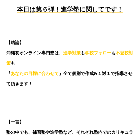
本日は第６弾！進学塾に関してです！
【結論】
沖縄初オンライン専門塾は、
進学対策
も
学校フォロー
も
不登校対
策
も
『
あなたの目標に合わせて
』全て個別で作成&１対１で指導させ
て頂きます！
【一言】
塾の中でも、補習塾や進学塾など、それぞれ塾内でのカリキュラ