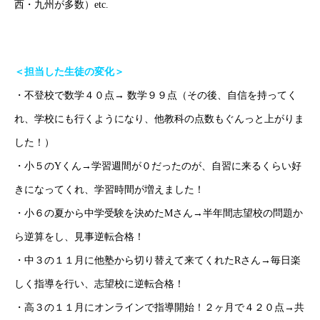
西・九州が多数）etc.
ホーム
ごあいさつ
オンライン授業について
学年別コース紹介
＜担当した生徒の変化＞
・不登校で数学４０点→ 数学９９点（その後、自信を持ってく
れ、学校にも行くようになり、他教科の点数もぐんっと上がりま
した！）
・小５のYくん→学習週間が０だったのが、自習に来るくらい好
きになってくれ、学習時間が増えました！
・小６の夏から中学受験を決めたMさん→半年間志望校の問題か
ら逆算をし、見事逆転合格！
・中３の１１月に他塾から切り替えて来てくれたRさん→毎日楽
しく指導を行い、志望校に逆転合格！
・高３の１１月にオンラインで指導開始！２ヶ月で４２０点→共