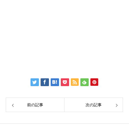
H P：
https://www.create-education-online.com/
Instagram：
【公式】伊藤公太《CEO沖縄初オンライン専門塾》
Twitter：
伊藤公太（ID @max155km）
Facebook：
Create Education Onlien 株式会社
前の記事
次の記事