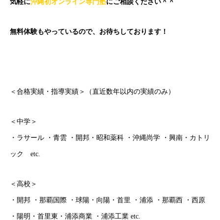
気軽に
沖縄初オンライン専門塾
にご相談ください＾＾
無料体験もやっているので、お待ちしております！
＜合格実績・指導実績＞（直近数年以内の実績のみ）
＜中学＞
・ラサール ・青雲 ・開邦・昭和薬科 ・沖縄尚学 ・興南・カトリ
ック etc.
＜高校＞
・開邦 ・那覇国際 ・球陽・向陽・首里 ・浦添 ・那覇西 ・西原
・陽明・首里東・浦添商業 ・浦添工業 etc.