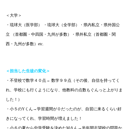
ごあいさつ
オンライン授業について
＜大学＞
・琉球大（医学部） ・琉球大（全学部）・県内私立・県外国公
学年別コース紹介
立 （首都圏・中四国・九州が多数）・県外私立（首都圏・関
成果報告
西・九州が多数）etc.
各種SNS
＜担当した生徒の変化＞
ブログ
・不登校で数学４０点→ 数学９９点（その後、自信を持ってく
れ、学校にも行くようになり、他教科の点数もぐんっと上がりま
ホーム
ごあいさつ
オンライン授業について
学年別コース紹介
した！）
・小５のYくん→学習週間が０だったのが、自習に来るくらい好
きになってくれ、学習時間が増えました！
・小６の夏から中学受験を決めたMさん→半年間志望校の問題か