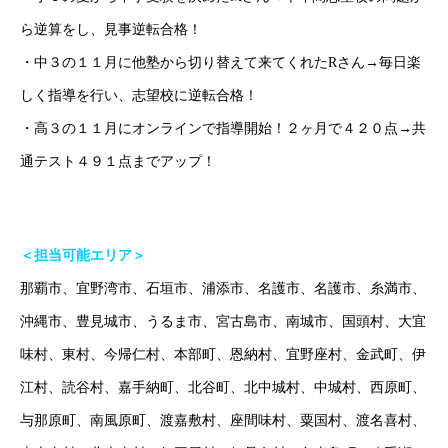
ら逆算をし、見事逆転合格！
・中３の１１月に他塾から切り替えて来てくれたRさん→毎日楽
しく指導を行い、志望校に逆転合格！
・高３の１１月にオンラインで指導開始！２ヶ月で４２０点→共
通テスト４９１点までアップ！
＜担当可能エリア＞
那覇市、宜野湾市、石垣市、浦添市、名護市、名護市、糸満市、
沖縄市、豊見城市、うるま市、宮古島市、南城市、国頭村、大宜
味村、東村、今帰仁村、本部町、恩納村、宜野座村、金武町、伊
江村、読谷村、嘉手納町、北谷町、北中城村、中城村、西原町、
与那原町、南風原町、渡嘉敷村、座間味村、粟国村、渡名喜村、