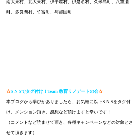
南大東村、北大東村、伊平屋村、伊是名村、久米島町、八重瀬
町、多良間村、竹富町、与那国町
オンラインは場所の制限を超えていきます！（沖縄で塾をお探し
の方はお気軽にご相談ください！）
#沖縄塾 で検索！
#沖縄家庭教師 で検索！
#那覇家庭教師 で検索！
☆
S N S
でタグ付け！
Team
教育リノデートの会
☆
本ブログから学びがありましたら、お気軽に以下S N Sをタグ付
け、メンション頂き、感想など頂けますと幸いです！
（コメントなど読ませて頂き、各種キャンペーンなどの対象とさ
せて頂きます）