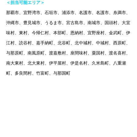
＜担当可能エリア＞
那覇市、宜野湾市、石垣市、浦添市、名護市、名護市、糸満市、
沖縄市、豊見城市、うるま市、宮古島市、南城市、国頭村、大宜
味村、東村、今帰仁村、本部町、恩納村、宜野座村、金武町、伊
江村、読谷村、嘉手納町、北谷町、北中城村、中城村、西原町、
与那原町、南風原町、渡嘉敷村、座間味村、粟国村、渡名喜村、
南大東村、北大東村、伊平屋村、伊是名村、久米島町、八重瀬
町、多良間村、竹富町、与那国町
オンラインは場所の制限を超えていきます！（沖縄で塾をお探し
の方はお気軽にご相談ください！）
#沖縄塾 で検索！
#沖縄家庭教師 で検索！
#那覇家庭教師 で検索！