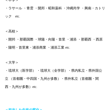
＜中学＞
・ラサール ・青雲 ・開邦・昭和薬科 ・沖縄尚学 ・興南・カトリ
ック etc.
＜高校＞
ごあいさつ
・開邦 ・那覇国際 ・球陽・向陽・首里 ・浦添 ・那覇西 ・西原
・陽明・首里東・浦添商業 ・浦添工業 etc.
オンライン授業について
学年別コース紹介
＜大学＞
・琉球大（医学部） ・琉球大（全学部）・県内私立・県外国公
成果報告
立 （首都圏・中四国・九州が多数）・県外私立（首都圏・関
各種SNS
西・九州が多数）etc.
ブログ
＜担当した生徒の変化＞