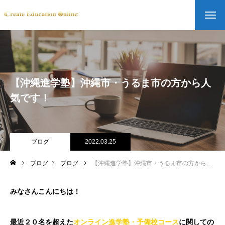
【沖縄進学塾】沖縄市・うるま市の方から人
気です！
ブログ
2022.03.25
ブログ
ブログ
【沖縄進学塾】沖縄市・うるま市の方から人気です！
みなさんこんにちは！
最近２０名を超えた
オンライン進学塾・予備校コース
に関しての