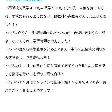
・不登校で数学４０点→ 数学９９点（その後、自信を持ってく
ホーム
ごあいさつ
オンライン授業について
学年別コース紹介
れ、学校にも行くようになり、他教科の点数もぐんっと上がりま
した！）
・小５のYくん→学習週間が０だったのが、自習に来るくらい好
きになってくれ、学習時間が増えました！
・小６の夏から中学受験を決めたMさん→半年間志望校の問題か
ら逆算をし、見事逆転合格！
・中３の１１月に他塾から切り替えて来てくれたRさん→毎日楽
しく指導を行い、志望校に逆転合格！
・高３の１１月にオンラインで指導開始！２ヶ月で４２０点→共
通テスト４９１点までアップ！