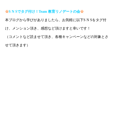
☆
S N S
でタグ付け！
Team
教育リノデートの会
☆
本ブログから学びがありましたら、お気軽に以下S N Sをタグ付
け、メンション頂き、感想など頂けますと幸いです！
（コメントなど読ませて頂き、各種キャンペーンなどの対象とさ
せて頂きます）
H P：
https://www.create-education-online.com/
Instagram：
【公式】伊藤公太《CEO沖縄初オンライン専門塾》
Twitter：
伊藤公太（ID @max155km）
Facebook：
Create Education Onlien 株式会社