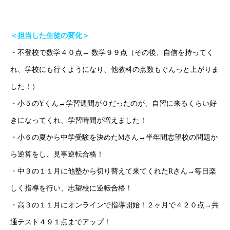
＜担当した生徒の変化＞
・不登校で数学４０点→ 数学９９点（その後、自信を持ってく
れ、学校にも行くようになり、他教科の点数もぐんっと上がりま
した！）
・小５のYくん→学習週間が０だったのが、自習に来るくらい好
ごあいさつ
きになってくれ、学習時間が増えました！
オンライン授業について
・小６の夏から中学受験を決めたMさん→半年間志望校の問題か
ら逆算をし、見事逆転合格！
学年別コース紹介
・中３の１１月に他塾から切り替えて来てくれたRさん→毎日楽
成果報告
しく指導を行い、志望校に逆転合格！
・高３の１１月にオンラインで指導開始！２ヶ月で４２０点→共
各種SNS
通テスト４９１点までアップ！