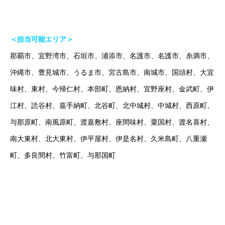
ブログ
＜担当可能エリア＞
ホーム
ごあいさつ
オンライン授業について
学年別コース紹介
那覇市、宜野湾市、石垣市、浦添市、名護市、名護市、糸満市、
沖縄市、豊見城市、うるま市、宮古島市、南城市、国頭村、大宜
味村、東村、今帰仁村、本部町、恩納村、宜野座村、金武町、伊
江村、読谷村、嘉手納町、北谷町、北中城村、中城村、西原町、
与那原町、南風原町、渡嘉敷村、座間味村、粟国村、渡名喜村、
南大東村、北大東村、伊平屋村、伊是名村、久米島町、八重瀬
町、多良間村、竹富町、与那国町
オンラインは場所の制限を超えていきます！（沖縄で塾をお探し
の方はお気軽にご相談ください！）
#沖縄塾 で検索！