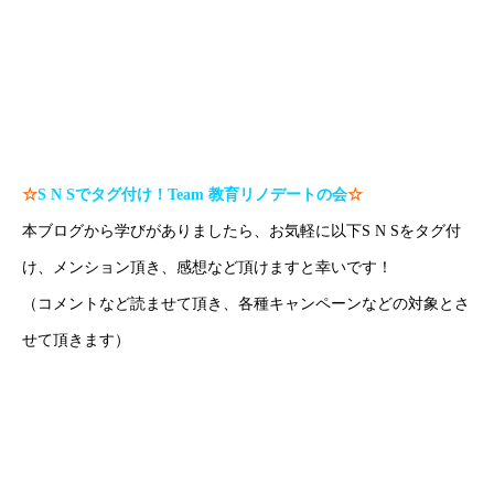
#沖縄家庭教師 で検索！
#那覇家庭教師 で検索！
☆
S N S
でタグ付け！
Team
教育リノデートの会
☆
本ブログから学びがありましたら、お気軽に以下S N Sをタグ付
け、メンション頂き、感想など頂けますと幸いです！
（コメントなど読ませて頂き、各種キャンペーンなどの対象とさ
せて頂きます）
H P：
https://www.create-education-online.com/
Instagram：
【公式】伊藤公太《CEO沖縄初オンライン専門塾》