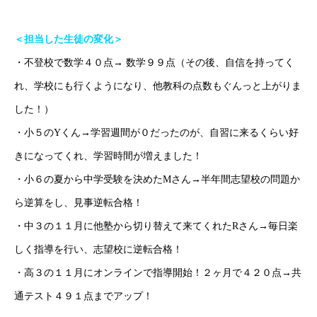
オンライン授業について
＜担当した生徒の変化＞
学年別コース紹介
・不登校で数学４０点→ 数学９９点（その後、自信を持ってく
成果報告
れ、学校にも行くようになり、他教科の点数もぐんっと上がりま
した！）
各種SNS
・小５のYくん→学習週間が０だったのが、自習に来るくらい好
ブログ
きになってくれ、学習時間が増えました！
・小６の夏から中学受験を決めたMさん→半年間志望校の問題か
ら逆算をし、見事逆転合格！
ホーム
ごあいさつ
オンライン授業について
学年別コース紹介
・中３の１１月に他塾から切り替えて来てくれたRさん→毎日楽
しく指導を行い、志望校に逆転合格！
・高３の１１月にオンラインで指導開始！２ヶ月で４２０点→共
通テスト４９１点までアップ！