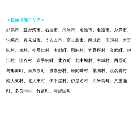
＜担当可能エリア＞
那覇市、宜野湾市、石垣市、浦添市、名護市、名護市、糸満市、
沖縄市、豊見城市、うるま市、宮古島市、南城市、国頭村、大宜
味村、東村、今帰仁村、本部町、恩納村、宜野座村、金武町、伊
江村、読谷村、嘉手納町、北谷町、北中城村、中城村、西原町、
与那原町、南風原町、渡嘉敷村、座間味村、粟国村、渡名喜村、
南大東村、北大東村、伊平屋村、伊是名村、久米島町、八重瀬
町、多良間村、竹富町、与那国町
オンラインは場所の制限を超えていきます！（沖縄で塾をお探し
の方はお気軽にご相談ください！）
#沖縄塾 で検索！