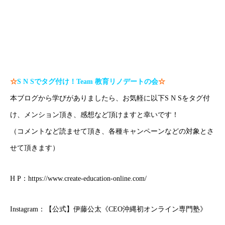
#沖縄家庭教師 で検索！
#那覇家庭教師 で検索！
☆
S N S
でタグ付け！
Team
教育リノデートの会
☆
本ブログから学びがありましたら、お気軽に以下S N Sをタグ付
け、メンション頂き、感想など頂けますと幸いです！
（コメントなど読ませて頂き、各種キャンペーンなどの対象とさ
せて頂きます）
H P：
https://www.create-education-online.com/
Instagram：
【公式】伊藤公太《CEO沖縄初オンライン専門塾》