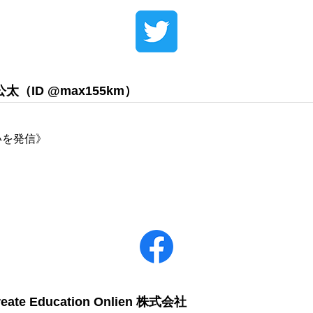
藤公太（ID @max155km）
いを発信》
オンライン授業について
学年別コース紹介
成果報告
各種S
eate Education Onlien 株式会社