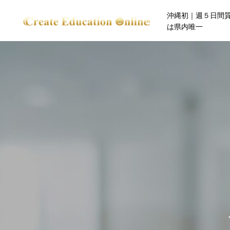
沖縄初｜週５日間
は県内唯一