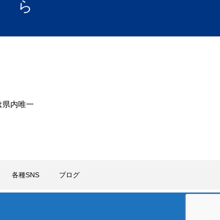
ら
は県内唯一
各種SNS
ブログ