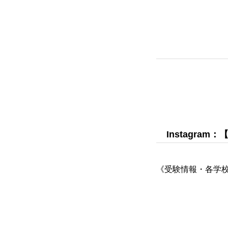
ごあいさつ
Instagram：
オンライン授業について
《受験情報・各学校
学年別コース紹介