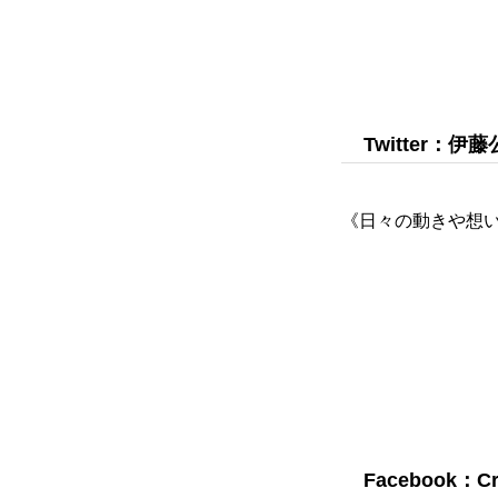
成果報告
Twitter：伊
各種SNS
《日々の動きや想
ブログ
ホーム
ごあいさつ
Facebook：Cr