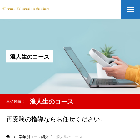
浪
人
生
の
コ
ー
ス
浪人生のコース
再受験向け
再受験の指導ならお任せください。
学年別コース紹介
浪人生のコース