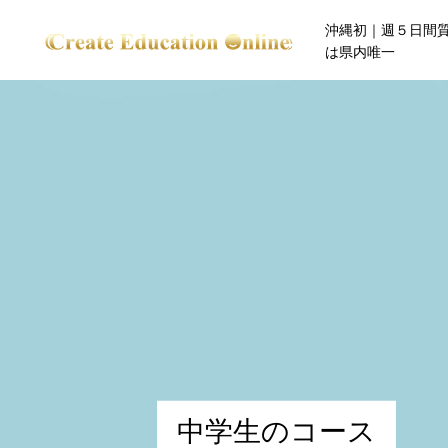
沖縄初｜週５日間
は県内唯一
中
学
生
の
コ
ー
ス